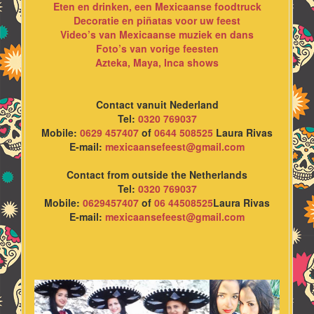
Eten en drinken, een Mexicaanse foodtruck
Decoratie en piñatas voor uw feest
Video’s van Mexicaanse muziek en dans
Foto’s van vorige feesten
Azteka, Maya, Inca shows
Contact vanuit Nederland
Tel:
0320 769037
Mobile:
0629 457407
of
0644 508525
Laura Rivas
E-mail:
mexicaansefeest@gmail.com
Contact from outside the Netherlands
Tel:
0320 769037
Mobile:
0629457407
of
06 44508525
Laura Rivas
E-mail:
mexicaansefeest@gmail.com