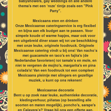
babyshowers, gay weddings en alle andere
thema's met een ‘roze’ tintje zoals een "Pink
Party".
Mexicaans eten en drinken
Onze Mexicaanse cateringservice is erg flexibel
en bijna aan elk budget aan te passen. Voor
simpele koude of warme hapjes, maar ook voor
een uitgebreid diner staan wij tot uw beschikking
met onze leuke, originele foodtruck. Originele
Mexicaanse catering vindt u bij ons! Van nacho’s
met guacamole en taco's en fajita's (de
Nederlandse favorieten) tot tamale’s en mole, en
niet te vergeten de mojito's, margarita's en pina
colada's! Van een foodtruck tot een compleet
Mexicaans pleintje met slingers en gezellige
muziek, u kunt op ons rekenen!
Mexicaanse decoratie
Bent u op zoek naar leuke, authentieke decoratie,
kledingverhuur, piñatas (op bestelling alle
soorten en maten mogelijk), poncho's, sarape's
en Calavera’s? Vraag bij ons een offerte aan,