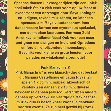
Spaanse dansen uit vroeger tijden zijn een uniek
spektakel! Stelt u zich eens voor: op uw feest of
evenement een ontvangst door Maya-koningen
en -krijgers, tevens muzikanten, en later een
spectaculaire Maya vuurdansshow, Inca-
danseressen; kortom een mysterieus spektakel,
met de mooiste kostuums. Een waar Zuid-
Amerikaans indianenfeest! Ook voor een meet-
and-greet met slangen en indianen! Optredens
en foto’s met bijzondere rimboeslangen.
Geschikt voor kleine en grote feesten, voor
parades en winkelcentra promotie!
Pink Mariachi’s ©
“Pink Mariachi’s” is een Mariachi-duo dat bestaat
uit Mariana Castellanos en Laura Rivas. Zij
spelen 1 x 30 min. muziek (akoestisch of
versterkt) en dansen 2 x 10 min. diverse
Mexicaanse dansen (Jalisco, Veracruz en andere
dansen op verzoek). Dit veelzijdige Mexicaanse
muziek duo is beschikbaar voor alle denkbare
soorten events. Ze zijn heel gewild bij (roze)