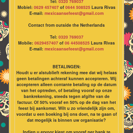
Tel:
0320 769037
Mobiel:
0629 457407
of
0644 508525
Laura Rivas
E-mail:
mexicaansefeest@gmail.com
Contact from outside the Netherlands
Tel:
0320 769037
Mobile:
0629457407
of
06 44508525
Laura Rivas
E-mail:
mexicaansefeest@gmail.com
BETALINGEN:
Houdt u er alstublieft rekening mee dat wij helaas
geen betalingen achteraf kunnen accepteren. Wij
accepteren alleen contante betaling op de datum
van het optreden, of betaling vooraf op onze
bankrekening, steeds tegen afgifte van de
factuur. Of 50% vooraf en 50% op de dag van het
feest bij aankomst. Wilt u zo vriendelijk zijn om,
voordat u een boeking bij ons doet, na te gaan of
dat mogelijk is binnen uw organisatie?
Indien u ervoor kiest om vooraf per bank te