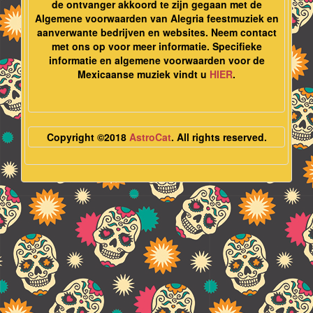
de ontvanger akkoord te zijn gegaan met de
Algemene voorwaarden van Alegria feestmuziek en
aanverwante bedrijven en websites. Neem contact
met ons op voor meer informatie. Specifieke
informatie en algemene voorwaarden voor de
Mexicaanse muziek vindt u
HIER
.
Copyright ©2018
AstroCat
. All rights reserved.