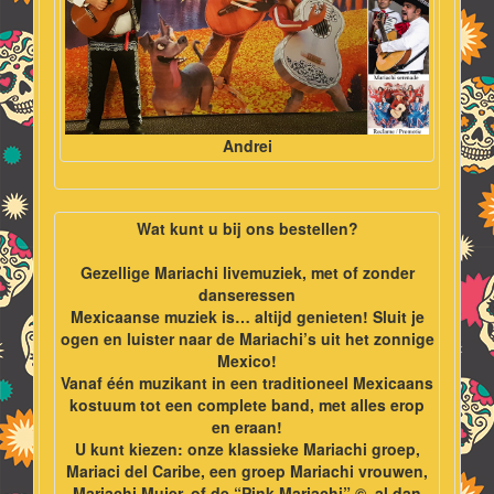
Andrei
Wat kunt u bij ons bestellen?
Gezellige Mariachi livemuziek, met of zonder
danseressen
Mexicaanse muziek is… altijd genieten! Sluit je
ogen en luister naar de Mariachi’s uit het zonnige
Mexico!
Vanaf één muzikant in een traditioneel Mexicaans
kostuum tot een complete band, met alles erop
en eraan!
U kunt kiezen: onze klassieke Mariachi groep,
Mariaci del Caribe, een groep Mariachi vrouwen,
Mariachi Mujer, of de “Pink Mariachi” ©, al dan