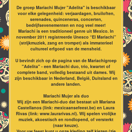
De groep Mariachi Mujer "Adelita" is beschikbaar
voor elke gelegenheid: verjaardagen, bruiloften,
serenades, quinceneras, concerten,
bedrijfsevenementen en nog veel meer!
Mariachi is een traditioneel genre uit Mexico. In
november 2011 registreerde Unesco “El Mariachi”
(strijkmuziek, zang en trompet) als immaterieel
cultureel erfgoed van de mensheid.
U bevindt zich op de pagina van de Mariachigroep
"Adelita" - een Mariachi duo, trio, kwartet of
complete band, volledig bestaand uit dames. Wij
zijn beschikbaar in Nederland, België, Duitsland en
andere landen.
Mariachi Mujer als duo
Wij zijn een Mariachi-duo dat bestaat uit Mariana
Castellanos (link: mexicaansefeest.be) en Laura
Rivas (link: www.laurarivas.nl). Wij spelen vrolijke
muziek, akoestisch en rondlopend, of versterkt
(naar keuze).
Voor uw feest kunt u onze kleding zelf kiezen (zie